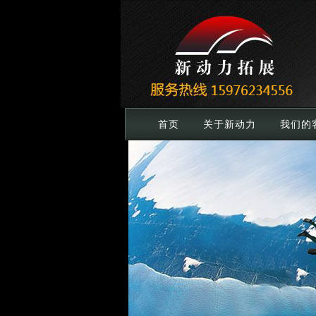
首页
关于新动力
我们的