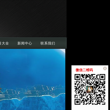
目大全
新闻中心
联系我们
微信二维码