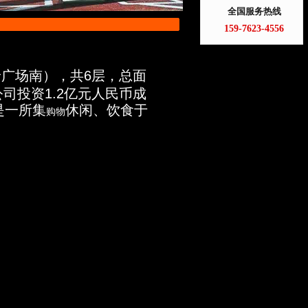
全国服务热线
159-7623-4556
岭广场南），共6层，总面
司投资1.2亿元人民币成
是一所集
休闲、饮食于
购物