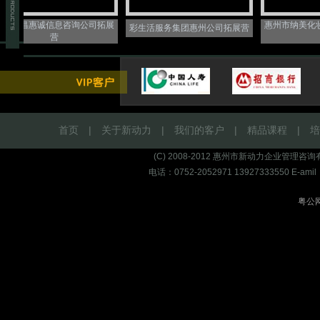
恒昌惠诚信息咨询公司拓展
惠州市纳美化妆品
彩生活服务集团惠州公司拓展营
营
营
首页
|
关于新动力
|
我们的客户
|
精品课程
|
培
(C) 2008-2012 惠州市新动力企业管
电话：0752-2052971 13927333550 E-amil
粤公网