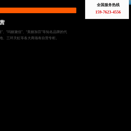
全国服务热线
159-7623-4556
营
”、“玛丽黛佳”、“美丽加芬”等知名品牌的代
地、三环天虹等各大商场有自营专柜。